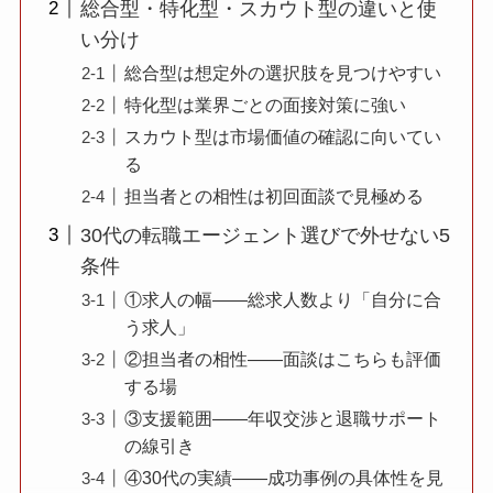
総合型・特化型・スカウト型の違いと使
い分け
総合型は想定外の選択肢を見つけやすい
特化型は業界ごとの面接対策に強い
スカウト型は市場価値の確認に向いてい
る
担当者との相性は初回面談で見極める
30代の転職エージェント選びで外せない5
条件
①求人の幅——総求人数より「自分に合
う求人」
②担当者の相性——面談はこちらも評価
する場
③支援範囲——年収交渉と退職サポート
の線引き
④30代の実績——成功事例の具体性を見