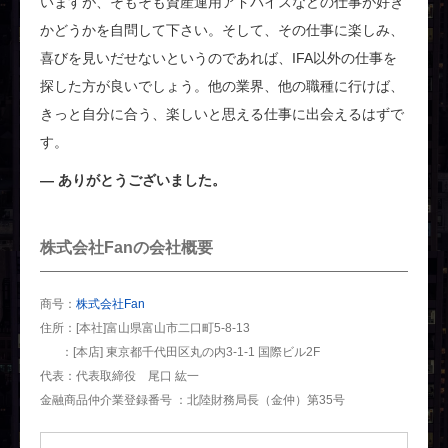
いますが、そもそも資産運用アドバイスなどの仕事が好き
かどうかを自問して下さい。そして、その仕事に楽しみ、
喜びを見いだせないというのであれば、IFA以外の仕事を
探した方が良いでしょう。他の業界、他の職種に行けば、
きっと自分に合う、楽しいと思える仕事に出会えるはずで
す。
ありがとうございました。
株式会社Fanの会社概要
商号
株式会社Fan
住所
[本社]富山県富山市二口町5-8-13
[本店] 東京都千代田区丸の内3-1-1 国際ビル2F
代表
代表取締役 尾口 紘一
金融商品仲介業登録番号
北陸財務局長（金仲）第35号