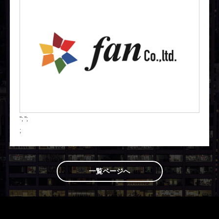
";
";
;
一覧ページへ