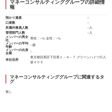
マネーコンサルティンググループの詳細情
報
預かり資産
--
口座数
--
所属外務員人数
--人
管理部門人数
--人
メンバーの男女
男性：--%
女性：--%
比
メンバーの平均
--歳
年齢
メンバーの出身
--
企業
東京都目黒区下目黒１－４－７ グリーンハイツ行人
本社住所
坂４０５
マネーコンサルティンググループに関連するタ
グ
無し