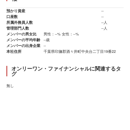
預かり資産
--
口座数
--
所属外務員人数
--人
管理部門人数
--人
メンバーの男女比
男性：--%
女性：--%
メンバーの平均年齢
--歳
メンバーの出身企業
--
本社住所
千葉県印旛郡酒々井町中央台二丁目19番22
オンリーワン・ファイナンシャルに関連するタ
グ
無し