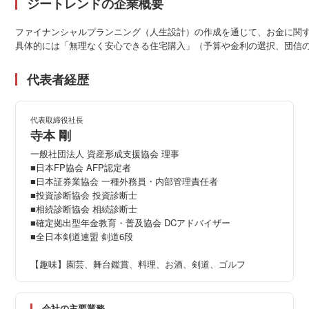
ジートレンドの企業概要
ファイナンシャルプランニング（人生設計）の作成を通じて、お金に関す
具体的には「無理なく安心できる住宅購入」（予算や金利の選択、団信
代表者経歴
代表取締役社長
寺本 剛
一般社団法人 資産形成支援協会 理事

■日本FP協会 AFP認定者

■日本証券業協会 一種外務員・内部管理責任者

■投資診断協会 投資診断士

■相続診断協会 相続診断士

■確定拠出型年金教育・普及協会 DCアドバイザー

■全日本剣道連盟 剣道6段

【趣味】園芸、舞台鑑賞、料理、お酒、剣道、ゴルフ
会社の主要業務