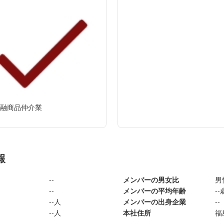
融商品仲介業
報
--
メンバーの男女比
男
--
メンバーの平均年齢
--
--人
メンバーの出身企業
--
--人
本社住所
福