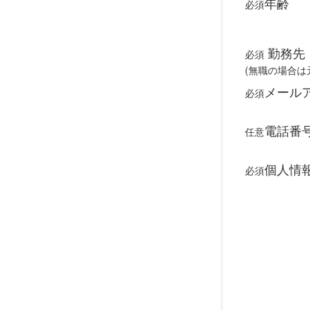
年齢
必須
勤務先
必須
(無職の場合は
メール
必須
電話番
任意
個人情
必須