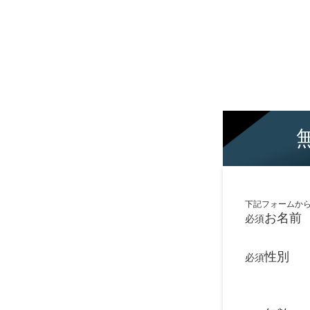
下記フォームか
お名前
必須
性別
必須